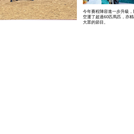
今年賽程陣容進一步升級，
空運了超過60匹馬匹，亦
大眾的節目。
賽事亮點包括：浪琴迎賓錦標賽
Dreher及其馬拍檔Cous C
Staut及其馬拍檔Kannonqu
其馬拍檔Phenyo van he
空」賽及亞洲國際博覽館速