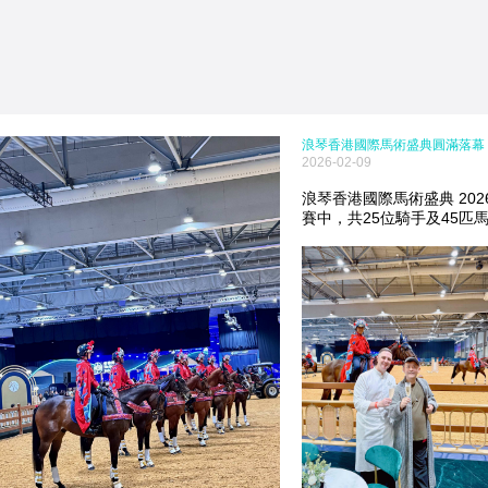
浪琴香港國際馬術盛典圓滿落幕
2026-02-09
浪琴香港國際馬術盛典 20
賽中，共25位騎手及45匹