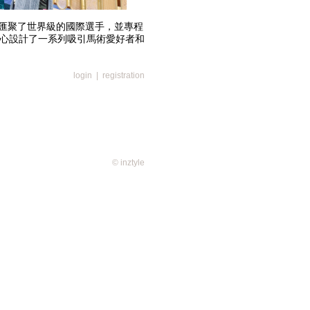
匯聚了世界級的國際選手，並專程
精心設計了一系列吸引馬術愛好者和
login
|
registration
© inztyle
由來自德國的Hans-Dieter
ous 3勝出；浪琴賽由法國的Kevin
lan奪冠；德國的Richard Vogel及
t Keysersbos則在國泰貨運「飛向天
度賽中均奪得冠軍；最後在星期日