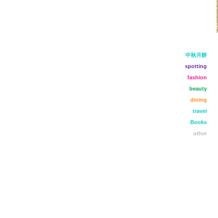
中秋月餅
spotting
fashion
beauty
dining
travel
Books
other