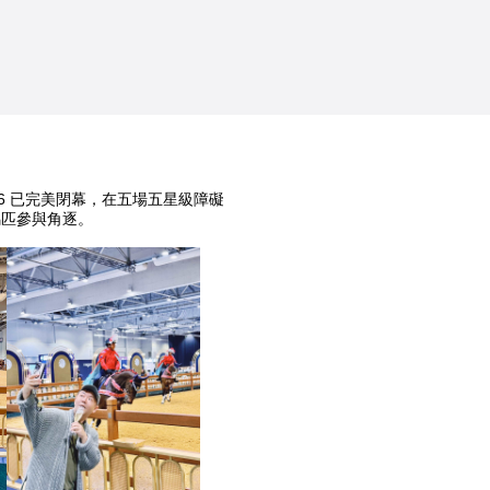
26 已完美閉幕，在五場五星級障礙
馬匹參與角逐。