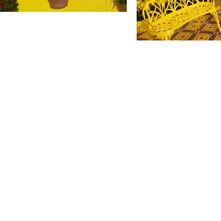
各地民族，憑花寄意。例如
蒂岡，人們用鮮花編成各種
國沿自16世紀，查理九世
懷，5月1日的勞動節亦稱
古代漢朝，春天有「花朝節
畫、賞花談情。近年有些熱
慶祝花的生日，他們頭上簪
簪花是把花插在頭髮或冠帽
已十分流行，男女都愛簪花