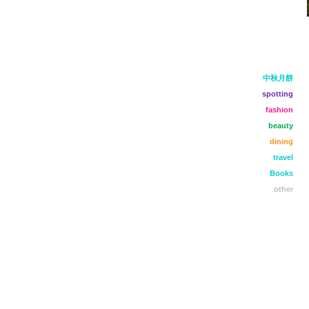
中秋月餅
spotting
fashion
beauty
dining
travel
Books
other