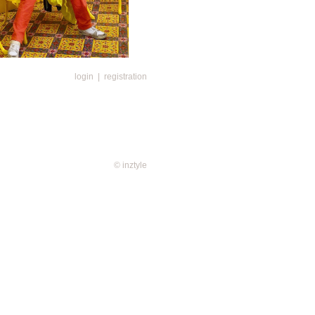
login
|
registration
© inztyle
意大利的斯佩洛花節始於17世紀梵
圖案的花毯表達對天主的敬意，法
把代表幸福的鈴蘭送給臣民以示關
為鈴蘭節，人們互送鈴蘭表示祝福。
」，人們在美麗的花海裡吟詩作
愛漢族文化的人重辦「花朝節」以
花穿上漢服來踏春賞花和祭花神。
上作為裝飾，見於漢朝，到了宋朝
，代表喜慶榮華。