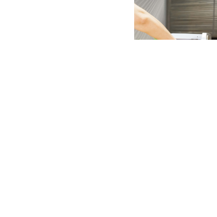
咖啡包裝特別注入100%
上濾紙經過精心設計，建議只
入室溫水浸泡，並放進雪櫃冷
中釋出最佳的咖啡味道，而
柔順。