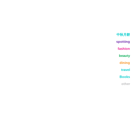
中秋月餅
spotting
fashion
beauty
dining
travel
Books
other