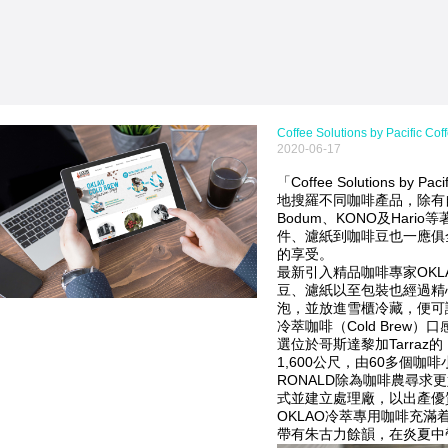
Coffee Solutions by Paci
2020-06-17
「Coffee Solutions by
地搜羅不同咖啡產品，除有
Bodum、KONO及Har
件、濾紙到咖啡豆也一應俱
的享受。
最新引入精品咖啡專家OK
豆、濾紙以至包裝也經過精
泡，並放進雪櫃冷藏，便可
冷萃咖啡（Cold Brew
選位於哥斯達黎加Tarra
1,600公尺，由60多個咖
RONALD除為咖啡農尋求
式並建立處理廠，以出產優
OKLAO冷萃專用咖啡充
帶有朱古力餘韻，在炎夏中