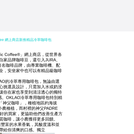
fic Coffee 網上商店新推精品冷萃咖啡包
 Pacific Coffee®」網上商店，從世界各
自家品牌咖啡豆，還引入JURA、
io等著名咖啡品牌，由專業咖啡機、配
全，安坐家中也可以有精品級咖啡
LAO的冷萃專用咖啡包，無論由選
心挑選及設計，只需加入水或奶浸
讓你在家也享受到清涼透心的獨特
）口感。OKLAO冷萃專用咖啡包特別精
z的「神父咖啡」，種植地區約海拔
啡小農種植，而村裡的神父PADRE
更好的買家，更協助他們改善生產方
質咖啡，讓小農獲得更多回饋。
滿着豐富的水果香氣，其酸度溫和並
帶給你清爽的口感。獨立