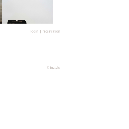
login
|
registration
© inztyle
高純氮氣，讓咖啡香氣充份保存，加
要將咖啡包以1:17的完美比例加
藏8-10小時，便可在浸泡的過程
且浸泡後也絕無咖啡細粉，口感更