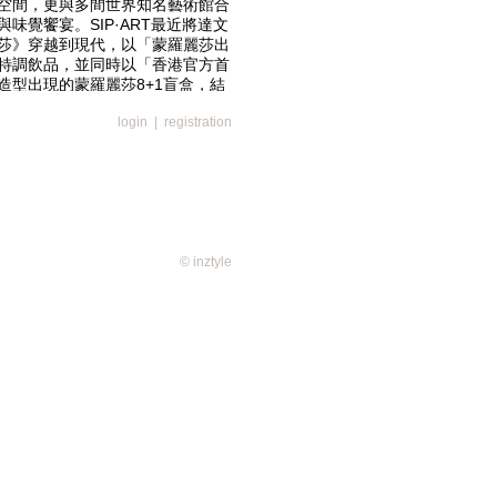
空間，更與多間世界知名藝術館合
味覺饗宴。SIP·ART最近將達文
莎》穿越到現代，以「蒙羅麗莎出
特調飲品，並同時以「香港官方首
造型出現的蒙羅麗莎8+1盲盒，結
一同遊走法國、意大利、日本及香
login
|
registration
© inztyle
出「蒙羅麗莎出遊記」的故事創作出四
入日常生活。店內有一張特別設計
法國、意大利、日本和香港的故
笑，讓人喝一口飲品的時間也能品