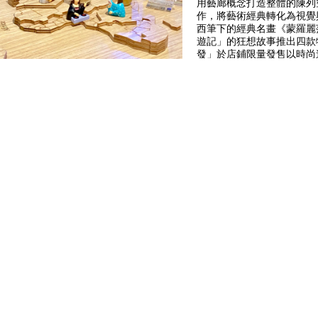
用藝廊概念打造整體的陳列
作，將藝術經典轉化為視覺與
西筆下的經典名畫《蒙羅麗
遊記」的狂想故事推出四款
發」於店鋪限量發售以時尚
合潮流、藝術與茶飲，帶你
港。
SIP·ART天馬行空地想
款出遊特飲，希望將藝術融
的木枱，細訴蒙羅麗莎出遊
事，幽默的字句令人會心微
味藝術及生活。