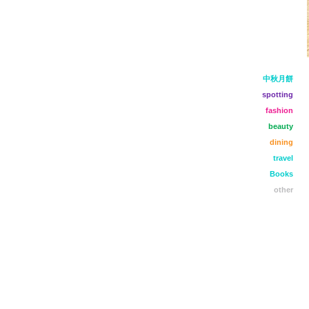
中秋月餅
spotting
fashion
beauty
dining
travel
Books
other