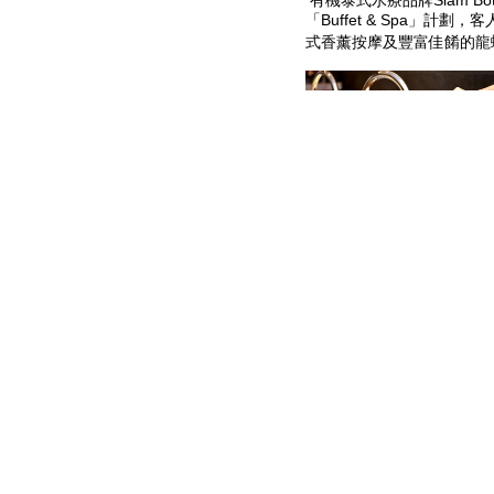
有機泰式水療品牌Siam Bo
「Buffet & Spa」計
式香薰按摩及豐富佳餚的龍蝦
今個初夏，Siam Botani
灣(Hotel COZi Oasis) 
Resort) 推出「Buffet
鐘 (Hotel COZi Resort) 
蝦‧鮑魚‧海鮮自助晚餐 (周
末及公眾假期)或酒店半自助
悠閒一天！