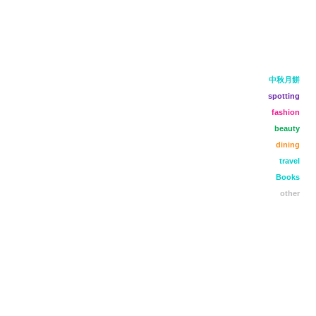
中秋月餅
spotting
fashion
beauty
dining
travel
Books
other