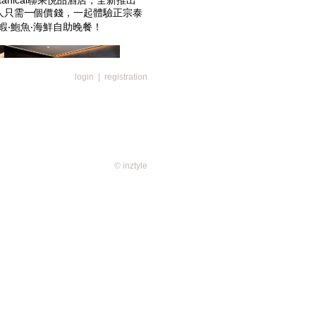
tanical聯乘悦品酒店，全新推出
劃，客人只需一個價錢，一起體驗正宗泰
‧鮑魚‧海鮮自助晚餐！
login
|
registration
cals聯乘悦品酒店旗下的悦品酒店·荃
及悦品度假酒店·屯門(Hotel COZi
© inztyle
 & Spa」，計劃包括泰式香薰按摩60分
或90分鐘(Hotel COZi Oasis)，及龍
末及公眾假期)、環球自助午餐 (周
餐 (平日)，締造客人完美放鬆的