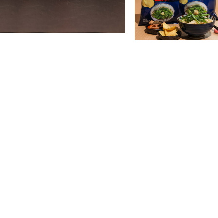
香蔥烏冬乃日本地道特色美
底，配上烏冬和滿滿的九条
蔥，比平時的蔥更香更濃郁
B是次以這款經典的料理概
創作團隊更特別選用了京都
冬高湯的滋味，入口青蔥的
濃郁的九条蔥香味！
和牛乃和式料理中相當高格
口即溶，絕對是不少港人到
味薯片」就以「和牛」為主
作而成的味粉，令肉味更加
的層次感昇華！