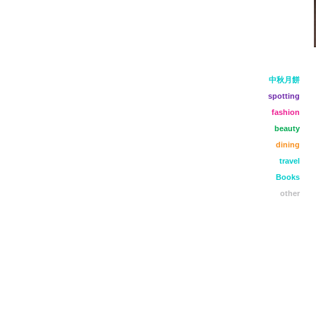
中秋月餅
spotting
fashion
beauty
dining
travel
Books
other