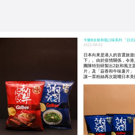
卡樂B全新和風口味系列 「日
2021-08-01
日本向來是港人的首選旅遊
下」。由於疫情關係，令港
團隊特別研製出2款和風主題
片」及「蒜香和牛味薯片」
讓一眾粉絲再次親嚐日本美