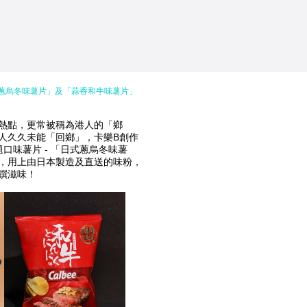
式蔥烏冬味薯片」及「蒜香和牛味薯片」
熱點，更常被稱為港人的「鄉
人久久未能「回鄉」，卡樂B創作
口味薯片 - 「日式蔥烏冬味薯
，用上由日本製造及直送的味粉，
饌滋味！