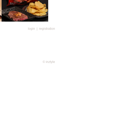
login
|
registration
食之一，以昆布鰹魚淆成的清甜湯
蔥，鮮香又美味！傳統的京都九条
，配上湯後更變得柔軟甜美！卡樂
念製作出「日式蔥烏冬味薯片」，
的九条蔥成份來製成味粉，配上烏
味道於口腔中縈繞，每一口均充滿
© inztyle
調的食材，經烹調後肉香鮮美、入
日本必吃的美饌！全新「蒜香和牛
題，創作團隊用了日本和牛成份製
突出，而香蒜的滋味更將整體味道