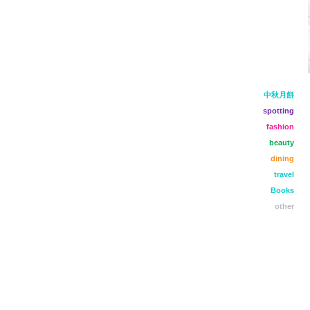
中秋月餅
spotting
fashion
beauty
dining
travel
Books
other