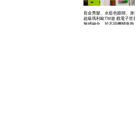
長金秀髮、水藍色眼睛、身
超級瑪利歐TM遊 戲電子
無縫融合，於不同機關奔跑
71403碧姬公主大冒險入
月1日闖進各個樂高®官方
並擴大以往的版圖，為自己
段全新的獨特旅程。