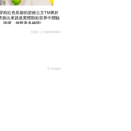
穿粉紅色長裙的碧姬公主TM將於
世界跑出來跳進實體顆粒世界中體驗
、跳躍、挑戰更多極限!
login
|
registration
© inztyle
門競賽跑道並其相關擴充版圖將於8
認可銷售平台，粉絲們可繼續打造
增添更多冒險樂趣，結合去開啟一