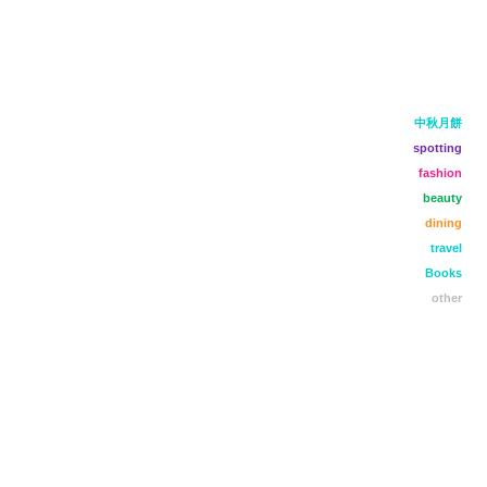
中秋月餅
spotting
fashion
beauty
dining
travel
Books
other