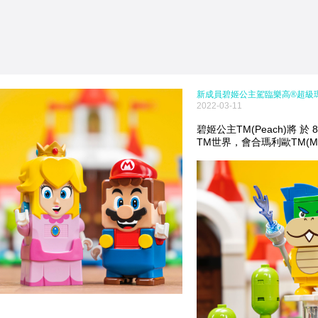
新成員碧姬公主駕臨樂高®超級
2022-03-11
碧姬公主TM(Peach)將 於
TM世界，會合瑪利歐TM(Mar