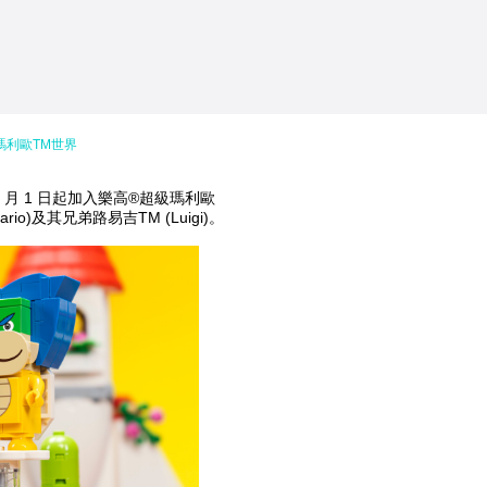
瑪利歐TM世界
 8 月 1 日起加入樂高®超級瑪利歐
io)及其兄弟路易吉TM (Luigi)。