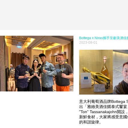
Bottega x Niras攜手呈獻美
2023-08-01
意大利葡萄酒品牌Bottega 
出「雅緻美酒佳餚泰式饗宴」。 
"Ton” Tassanakaj
新鮮食材，大家將感受意國
的和諧旋律。