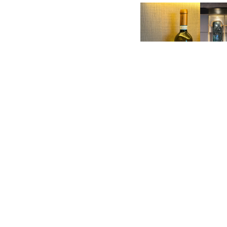
由8月1日 至8月31日舉
均搭配Bottega S.p.
價為港幣1,080元(配搭精
菜的招牌菜單售價為港幣1,4
＄780)。