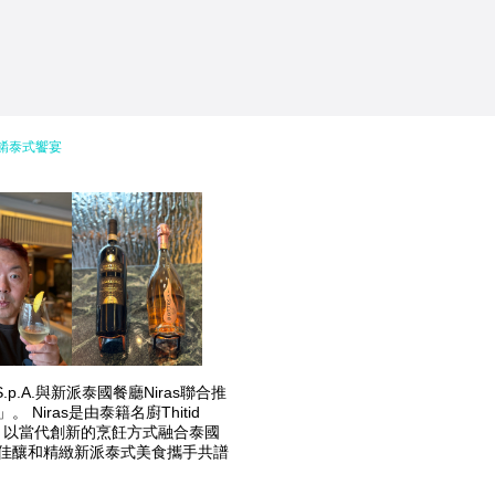
酒佳餚泰式饗宴
S.p.A.與新派泰國餐廳Niras聯合推
Niras是由泰籍名廚Thitid
ohn開設，以當代創新的烹飪方式融合泰國
佳釀和精緻新派泰式美食攜手共譜