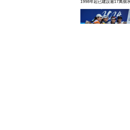
1998年起已建設逾17萬
每年3月舉行的旗艦慈善跑
引一大班善心的跑山好手前
2023」實體賽正式全面回
徑，邀請大家最少「一生要
獲得多一份水、多一份希望
參賽者揹起5公升水挑戰15
驗缺水村民艱苦，衝破個人