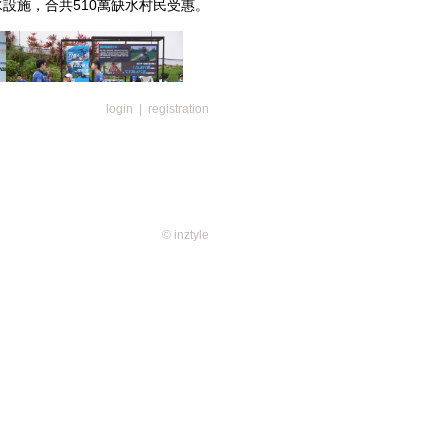
個水設施，合共510萬缺水村民受惠。
login
|
registration
活動「揹水一戰」都被受注目並吸
來參與。繼去年3月「揹水一戰
歸，「揹水一戰2024」再臨港島
試一戰」，每試一戰，缺水村民便
© inztyle
。
公里或30公里的跑山賽程，切身體
極限同時傳遞點滴善款，賽事共吸