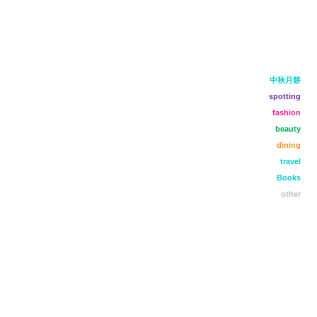
中秋月餅
spotting
fashion
beauty
dining
travel
Books
other