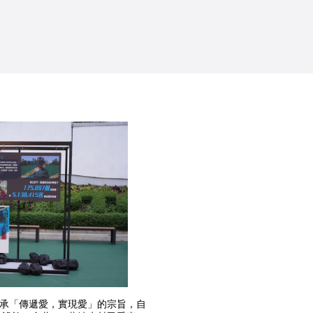
」
秉承「傳遞愛，實現愛」的宗旨，自