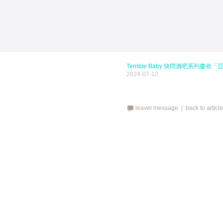
Terrible Baby 快閃酒吧系列慶祝
2024-07-12
leavel message |
back to articl