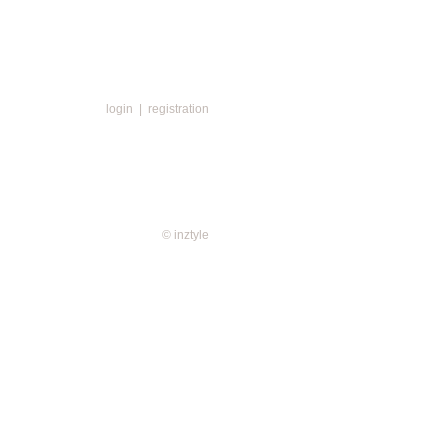
login
|
registration
© inztyle