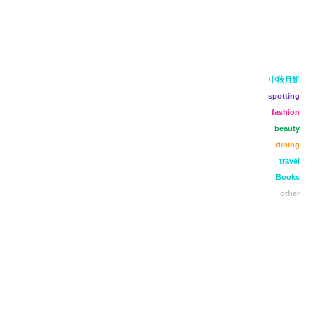
中秋月餅
spotting
fashion
beauty
dining
travel
Books
other